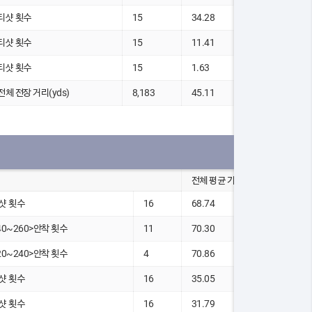
 티샷 횟수
15
34.28
 티샷 횟수
15
11.41
 티샷 횟수
15
1.63
 전체 전장 거리(yds)
8,183
45.11
전체 평균 기록
샷 횟수
16
68.74
40~260>안착 횟수
11
70.30
20~240>안착 횟수
4
70.86
샷 횟수
16
35.05
샷 횟수
16
31.79