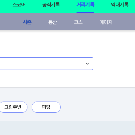
스코어
공식기록
거리기록
역대기록
시즌
통산
코스
메이저
그린주변
퍼팅