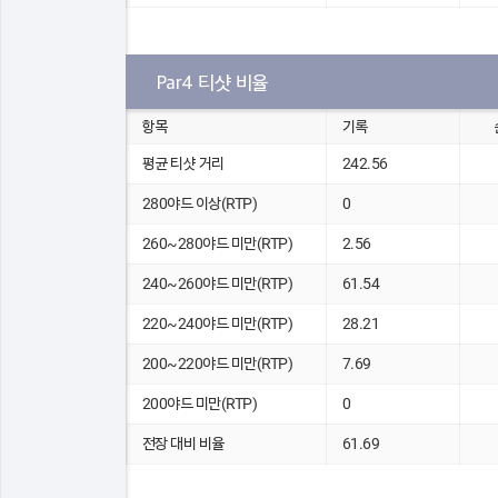
Par4 티샷 비율
항목
기록
평균 티샷 거리
242.56
280야드 이상(RTP)
0
260~280야드 미만(RTP)
2.56
240~260야드 미만(RTP)
61.54
220~240야드 미만(RTP)
28.21
200~220야드 미만(RTP)
7.69
200야드 미만(RTP)
0
전장 대비 비율
61.69