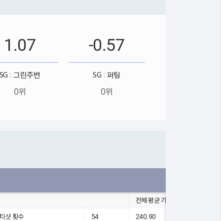
1.07
-0.57
SG : 그린주변
SG : 퍼팅
0위
0위
전체 평균 기록
5 티샷 횟수
54
240.90