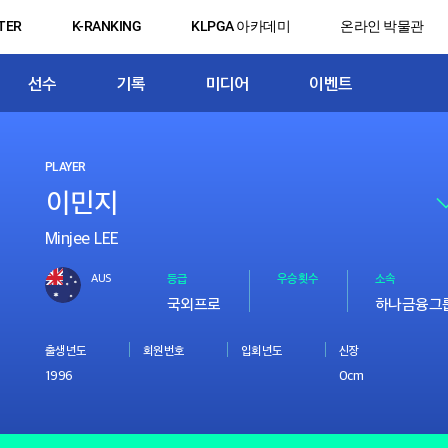
TER
K-RANKING
KLPGA 아카데미
온라인 박물관
선수
기록
미디어
이벤트
PLAYER
Minjee LEE
AUS
등급
우승횟수
소속
국외프로
하나금융그
출생년도
회원번호
입회년도
신장
1996
0cm