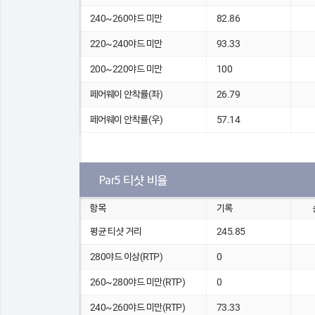
240~260야드 미만
82.86
220~240야드 미만
93.33
200~220야드 미만
100
페어웨이 안착률(좌)
26.79
페어웨이 안착률(우)
57.14
Par5 티샷 비율
항목
기록
평균 티샷 거리
245.85
280야드 이상(RTP)
0
260~280야드 미만(RTP)
0
240~260야드 미만(RTP)
73.33