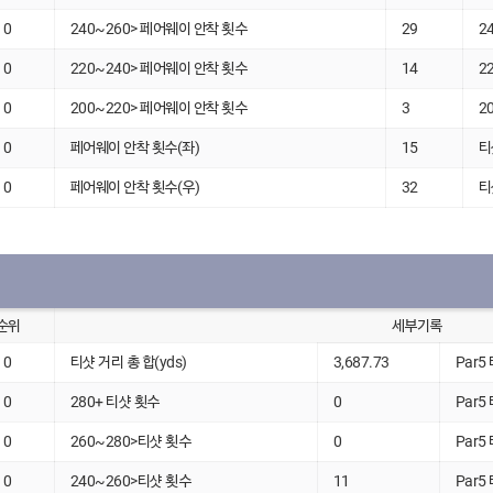
0
240~260> 페어웨이 안착 횟수
29
2
0
220~240> 페어웨이 안착 횟수
14
2
0
200~220> 페어웨이 안착 횟수
3
2
0
페어웨이 안착 횟수(좌)
15
티
0
페어웨이 안착 횟수(우)
32
티
순위
세부기록
0
티샷 거리 총 합(yds)
3,687.73
Par5
0
280+ 티샷 횟수
0
Par5
0
260~280>티샷 횟수
0
Par5
0
240~260>티샷 횟수
11
Par5