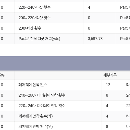
0
220~240>티샷 횟수
4
Par5
0
200~220>티샷 횟수
0
Par5
0
200>티샷 횟수
0
Par5
0
Par4,5 전체 티샷 거리(yds)
3,687.73
Par5
순위
세부기록
0
페어웨이 안착 횟수
12
티
0
240~260> 페어웨이 안착 횟수
8
2
0
220~240> 페어웨이 안착 횟수
4
2
0
페어웨이 안착 횟수(좌)
4
티
0
페어웨이 안착 횟수(우)
8
티