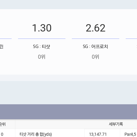
1.30
2.62
그린
SG : 티샷
SG : 어프로치
0위
0위
순위
세부기록
0
티샷 거리 총 합(yds)
13,147.71
Par4,