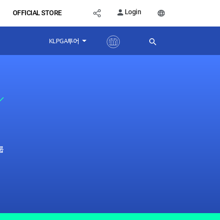
Login
OFFICIAL STORE
KLPGA투어
룹