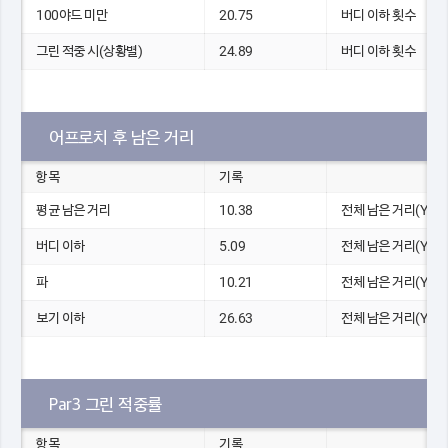
100야드 미만
20.75
버디 이하 횟수
그린 적중 시(상황별)
24.89
버디 이하 횟수
어프로치 후 남은 거리
항목
기록
평균 남은 거리
10.38
전체 남은 거리(Yds)
버디 이하
5.09
전체 남은 거리(Yds)
파
10.21
전체 남은 거리(Yds)
보기 이하
26.63
전체 남은 거리(Yds)
Par3 그린 적중률
항목
기록