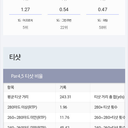
1.27
0.54
0.47
SG : 어프로치
SG : 그린주변
SG : 퍼팅
5위
22위
58위
티샷
Par4,5 티샷 비율
항목
기록
평균 티샷 거리
243.31
티샷 거리 총 합(yds)
280야드 이상(RTP)
1.96
280+ 티샷 횟수
260~280야드 미만(RTP)
11.76
260~280>티샷 횟수
240~260야드 미만(RTP)
45.42
240~260>티샷 횟수