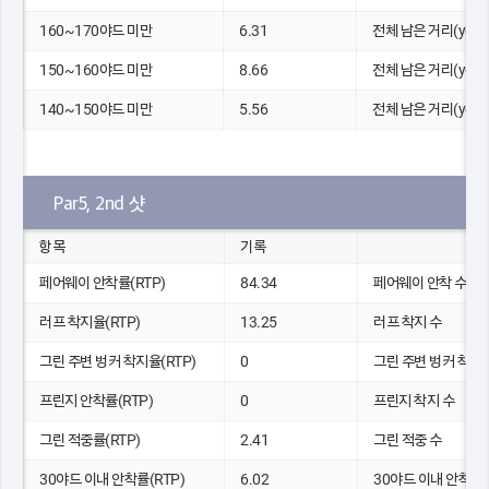
160~170야드 미만
6.31
전체 남은 거리(yds)
150~160야드 미만
8.66
전체 남은 거리(yds)
140~150야드 미만
5.56
전체 남은 거리(yds)
Par5, 2nd 샷
항목
기록
페어웨이 안착률(RTP)
84.34
페어웨이 안착 수
러프 착지율(RTP)
13.25
러프 착지 수
그린 주변 벙커 착지율(RTP)
0
그린 주변 벙커 착지 
프린지 안착률(RTP)
0
프린지 착지 수
그린 적중률(RTP)
2.41
그린 적중 수
30야드 이내 안착률(RTP)
6.02
30야드 이내 안착 수