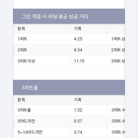
그린 적중 시 퍼팅 평균 성공 거리
항목
기록
1퍼트
4.25
1퍼트 성공 거리 총
2퍼트
8.34
2퍼트 성공 거리 총
3퍼트 이상
11.15
3퍼트 성공 거리 총
3퍼트율
항목
기록
3퍼트율
1.52
3퍼트 수
5야드 미만
0.57
3퍼트 수
5~10야드 미만
0.74
3퍼트 수