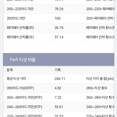
200~220야드 미만
78.26
200~220> 페어웨이 
200야드 미만
100
200> 페어웨이 안착 
페어웨이 안착률(좌)
26.79
페어웨이 안착 횟수(좌)
페어웨이 안착률(우)
57.14
페어웨이 안착 횟수(우)
Par5 티샷 비율
항목
기록
평균 티샷 거리
246.11
티샷 거리 총 합(yds)
280야드 이상(RTP)
4.82
280+ 티샷 횟수
260~280야드 미만(RTP)
7.23
260~280>티샷 횟수
240~260야드 미만(RTP)
53.01
240~260>티샷 횟수
220~240야드 미만(RTP)
32.53
220~240>티샷 횟수