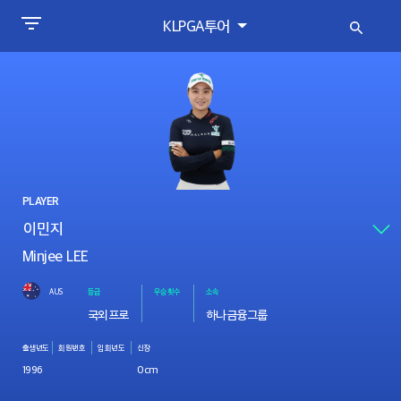
KLPGA투어
PLAYER
Minjee LEE
AUS
등급
우승횟수
소속
국외프로
하나금융그룹
출생년도
회원번호
입회년도
신장
1996
0cm