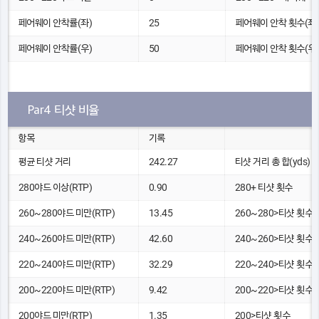
페어웨이 안착률(좌)
25
페어웨이 안착 횟수(좌)
페어웨이 안착률(우)
50
페어웨이 안착 횟수(우)
Par4 티샷 비율
항목
기록
평균 티샷 거리
242.27
티샷 거리 총 합(yds)
280야드 이상(RTP)
0.90
280+ 티샷 횟수
260~280야드 미만(RTP)
13.45
260~280>티샷 횟수
240~260야드 미만(RTP)
42.60
240~260>티샷 횟수
220~240야드 미만(RTP)
32.29
220~240>티샷 횟수
200~220야드 미만(RTP)
9.42
200~220>티샷 횟수
200야드 미만(RTP)
1.35
200>티샷 횟수