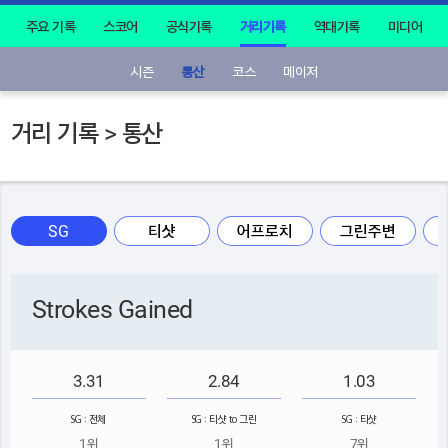
주요 기록
스코어
공식기록
거리기록
역대기록
미디어
시즌
통산
코스
메이저
거리 기록 > 통산
SG
티샷
어프로치
그린주변
Strokes Gained
3.31
2.84
1.03
SG : 전체
SG : 티샷 to 그린
SG : 티샷
1위
1위
7위