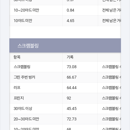
10~20야드 미만
0.84
전체 남은 거리(yds
10야드 미만
4.65
전체 남은 거리(yds
스크램블링
항목
기록
스크램블링
73.08
스크램블링 수
그린 주변 벙커
66.67
스크램블링 수
러프
64.44
스크램블링 수
프린지
92
스크램블링 수
30야드 이상
45.45
스크램블링 수
20~30야드 미만
72.73
스크램블링 수
10~20야드 미만
68
스크램블링 수