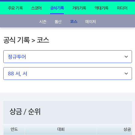
주요 기록
스코어
공식기록
거리기록
역대기록
미디어
시즌
통산
코스
메이저
공식 기록 > 코스
상금 / 순위
연도
대회
상금