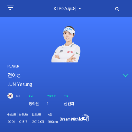
KLPGA투어
PLAYER
JUN Yesung
KOR
등급
우승횟수
소속
정회원
1
삼천리
출생년도
회원번호
입회년도
신장
2001
01317
2019.05
160cm