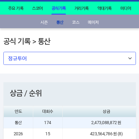
주요 기록
스코어
공식기록
거리기록
역대기록
미디어
시즌
통산
코스
메이저
공식 기록 > 통산
상금 / 순위
연도
대회수
상금
통산
174
2,473,088,872 원
2026
15
423,564,786 원 (8)