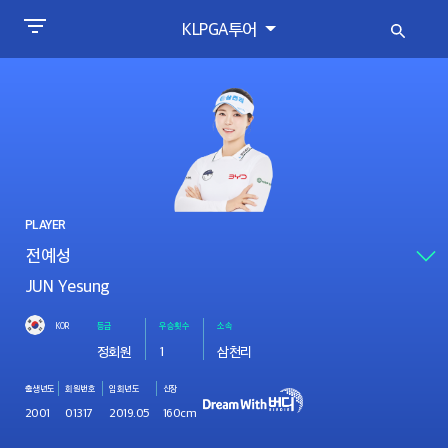
KLPGA투어
PLAYER
JUN Yesung
KOR
등급
우승횟수
소속
정회원
1
삼천리
출생년도
회원번호
입회년도
신장
2001
01317
2019.05
160cm