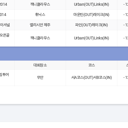
014
잭니클라우스
Urban(OUT)Links(IN)
- 
014
휘닉스
마운틴(OUT)레이크(IN)
- 
테이셔널
엘리시안 제주
파인(OUT)레이크(IN)
- 
자오픈골
잭니클라우스
Urban(OUT)Links(IN)
- 
대회장소
코스
드림투어
무안
서A코스(OUT)서B코스(IN)
- 