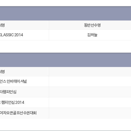
회명
동반선수명
ASSIC 2014
김하늘
회명
챔피언스 인비테이셔널
스타챔피언십
챔피언십 2014
국여자오픈골프선수권대회