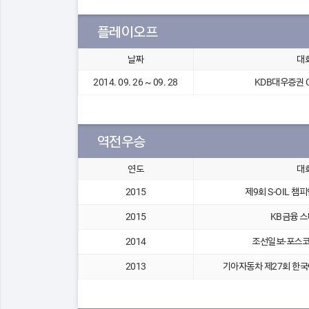
플레이오프
날짜
대
2014. 09. 26 ~ 09. 28
KDB대우증권 CL
역전우승
연도
대
2015
제9회 S-OIL 
2015
KB금융 
2014
조선일보-포스코 
2013
기아자동차 제27회 한