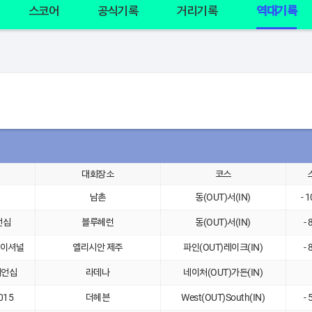
스코어
공식기록
거리기록
역대기록
대회장소
코스
남촌
동(OUT)서(IN)
- 
언십
블루헤런
동(OUT)서(IN)
- 
테이셔널
엘리시안 제주
파인(OUT)레이크(IN)
- 
피언십
라데나
네이처(OUT)가든(IN)
015
더헤븐
West(OUT)South(IN)
- 