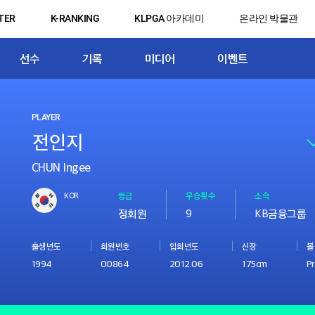
TER
K-RANKING
KLPGA 아카데미
온라인 박물관
선수
기록
미디어
이벤트
PLAYER
CHUN Ingee
KOR
등급
우승횟수
소속
정회원
9
KB금융그룹
출생년도
회원번호
입회년도
신장
볼
1994
00864
2012.06
175cm
Pr