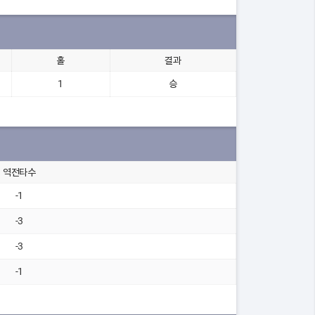
홀
결과
1
승
역전타수
-1
-3
-3
-1