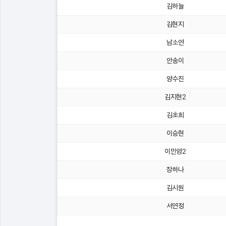
김하늘
김현지
남소연
안송이
양수진
김지현2
김초희
이승현
이민영2
장하나
김시원
서연정