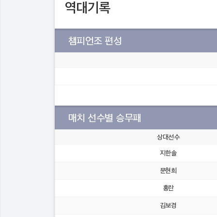
역대기록
챔피언조 편성
매치 선수별 승무패
상대선수
지한솔
문현희
홍란
김보경