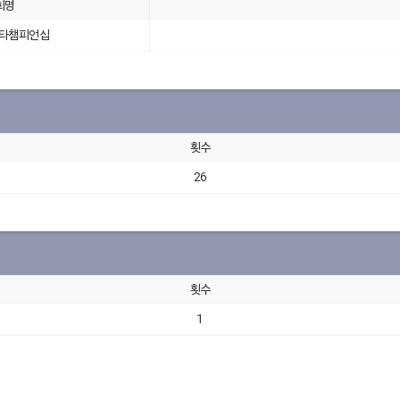
회명
스타챔피언십
횟수
26
횟수
1