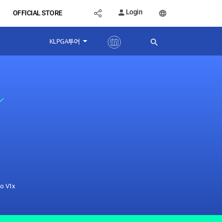
Login
OFFICIAL STORE
KLPGA투어
o V1x