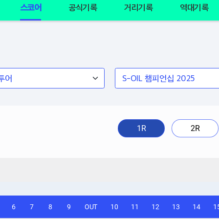
스코어
공식기록
거리기록
역대기록
1R
2R
6
7
8
9
OUT
10
11
12
13
14
1