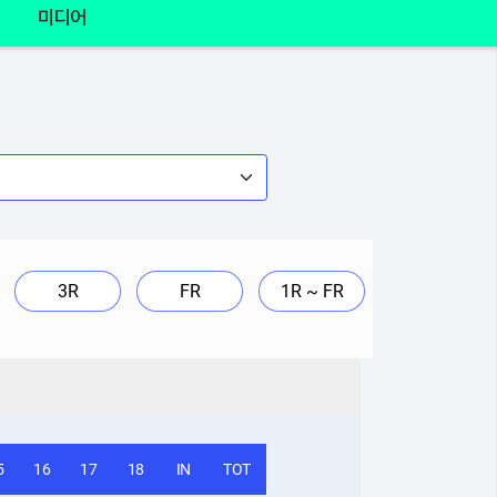
미디어
3R
FR
1R ~ FR
5
16
17
18
IN
TOT