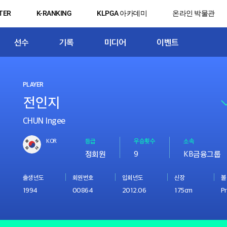
TER
K-RANKING
KLPGA 아카데미
온라인 박물관
선수
기록
미디어
이벤트
PLAYER
CHUN Ingee
KOR
등급
우승횟수
소속
정회원
9
KB금융그룹
출생년도
회원번호
입회년도
신장
볼
1994
00864
2012.06
175cm
Pr