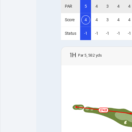
PAR
5
4
3
4
4
Score
4
4
3
4
4
Status
-1
-1
-1
-1
-1
1H
Par 5, 582 yds
274.8