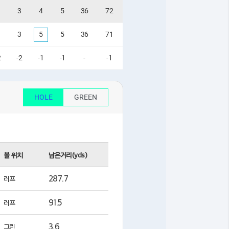
3
4
5
36
72
3
5
5
36
71
2
-2
-1
-1
-
-1
HOLE
GREEN
볼 위치
남은거리(yds)
287.7
러프
91.5
러프
3.6
그린