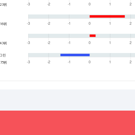
23위
16위
43위
o 그린
75위