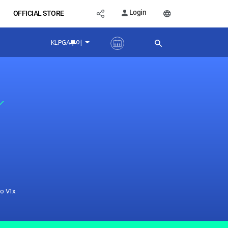
Login
OFFICIAL STORE
KLPGA투어
o V1x