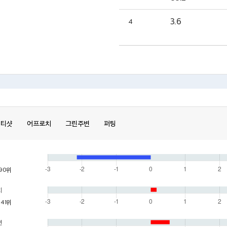
3.6
4
티샷
어프로치
그린주변
퍼팅
90위
치
41위
변