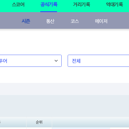
스코어
공식기록
거리기록
역대기록
시즌
통산
코스
메이저
록
순위