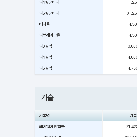
파4평균버디
11.2
파5평균버디
31.2
버디율
14.5
파브레이크율
14.5
파3성적
3.00
파4성적
4.00
파5성적
4.75
기술
기록명
기록
페어웨이 안착률
71.42