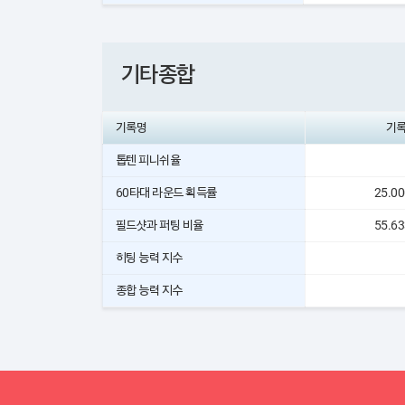
기타종합
기록명
기
톱텐 피니쉬율
60타대 라운드 획득률
25.0
필드샷과 퍼팅 비율
55.6
히팅 능력 지수
종합 능력 지수