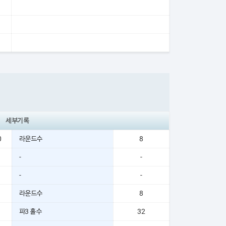
세부기록
0
라운드수
8
-
-
-
-
라운드수
8
파3 홀수
32