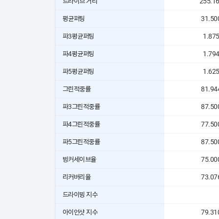
드라이브 거리
255.1
평균퍼팅
31.50
파3평균퍼팅
1.87
파4평균퍼팅
1.79
파5평균퍼팅
1.62
그린적중률
81.94
파3그린적중률
87.50
파4그린적중률
77.50
파5그린적중률
87.50
벙커세이브율
75.00
리커버리율
73.07
드라이빙 지수
아이언샷 지수
79.31