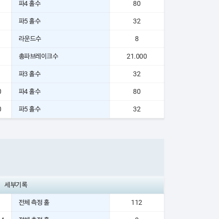
파4 홀수
80
파5 홀수
32
라운드수
8
총파브레이크수
21.000
파3 홀수
32
0
파4 홀수
80
0
파5 홀수
32
세부기록
전체 측정 홀
112