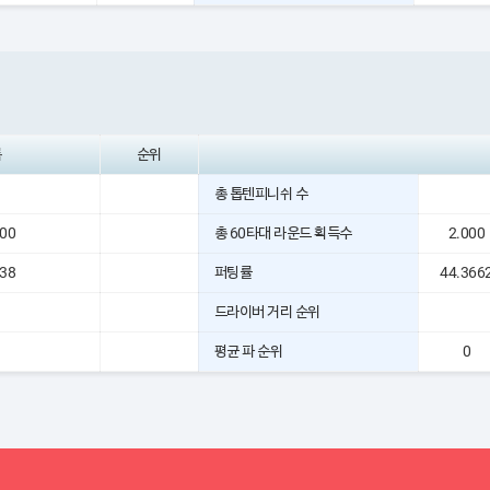
록
순위
총 톱텐피니쉬 수
000
총 60타대 라운드 획득수
2.000
338
퍼팅률
44.366
드라이버 거리 순위
평균 파 순위
0