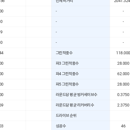
656
전체 비거리
2041.32
00
-
-
50
-
-
49
-
-
50
-
-
44
그린적중수
118.00
00
파3 그린적중수
28.000
00
파4 그린적중수
62.000
00
파5 그린적중수
28.000
00
라운드당 평균 벙커세이브수
0.3750
69
라운드당 평균 리커버리수
2.3750
드라이브 순위
03
성공수
46