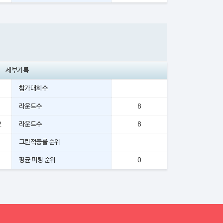
세부기록
참가대회수
라운드수
8
2
라운드수
8
그린적중률 순위
평균 퍼팅 순위
0