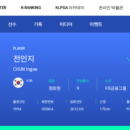
TER
K-RANKING
KLPGA 아카데미
온라인 박물관
선수
기록
미디어
이벤트
PLAYER
CHUN Ingee
KOR
등급
우승횟수
소속
정회원
9
KB금융그룹
출생년도
회원번호
입회년도
신장
볼
1994
00864
2012.06
175cm
Pr