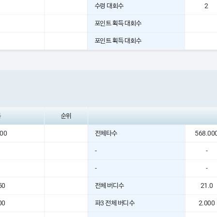
원
수령 대회수
2
포인트 획득 대회수
포인트 획득 대회수
록
순위
000
전체타수
568.00
-
-
-
-
50
전체 버디수
21.0
00
파3 전체 버디수
2.000