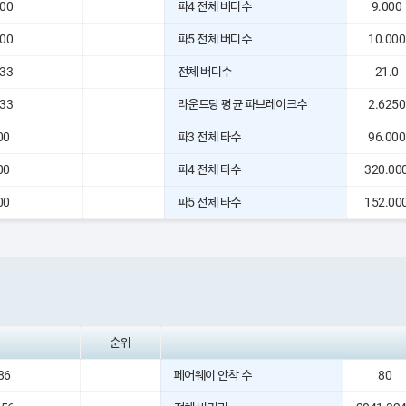
500
파4 전체 버디수
9.000
500
파5 전체 버디수
10.000
833
전체 버디수
21.0
833
라운드당 평균 파브레이크수
2.6250
00
파3 전체 타수
96.000
00
파4 전체 타수
320.00
00
파5 전체 타수
152.00
순위
86
페어웨이 안착 수
80