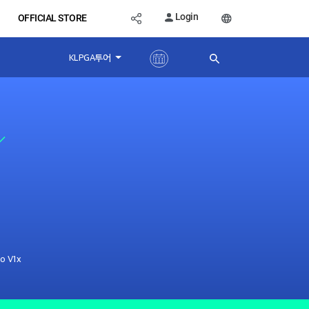
Login
OFFICIAL STORE
KLPGA투어
o V1x