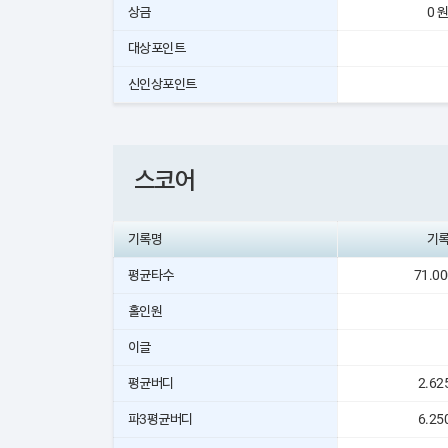
상금
0 
대상포인트
신인상포인트
스코어
기록명
기
평균타수
71.0
홀인원
이글
평균버디
2.62
파3평균버디
6.25