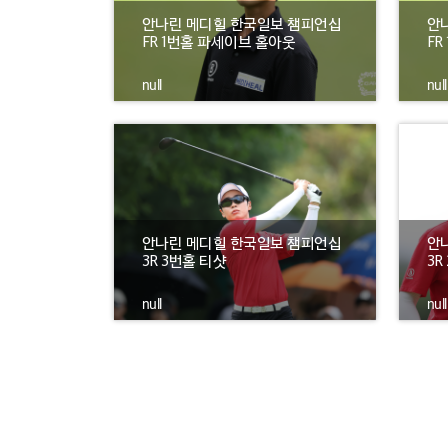
안나린 메디힐 한국일보 챔피언십
안
FR 1번홀 파세이브 홀아웃
FR
null
null
안나린 메디힐 한국일보 챔피언십
안
3R 3번홀 티샷
3R
null
null