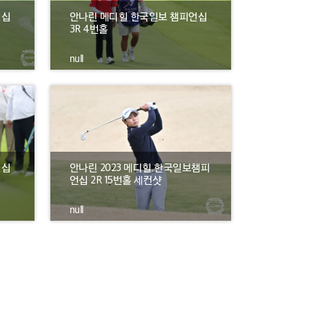
언십
안나린 메디힐 한국일보 챔피언십
3R 4번홀
null
언십
안나린 2023 메디힐.한국일보챔피
언십 2R 15번홀 세컨샷
null