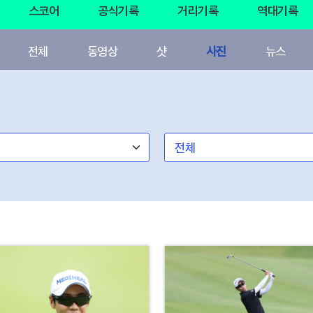
스코어
공식기록
거리기록
역대기록
전체
동영상
샷
사진
뉴스