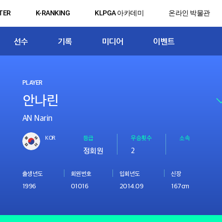
TER
K-RANKING
KLPGA 아카데미
온라인 박물관
선수
기록
미디어
이벤트
PLAYER
AN Narin
KOR
등급
우승횟수
소속
정회원
2
출생년도
회원번호
입회년도
신장
1996
01016
2014.09
167cm