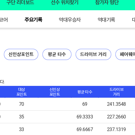
구단 리더보드
선수 위치찾기
참가자 명단
코어
주요기록
역대우승자
역대기록
신인상포인트
평균 타수
드라이브 거리
페어웨
다.
대상
신인상
드라이브
평균 타수
포인트
포인트
거리
0
70
69
241.3548
0
35
69.3333
227.2660
33
69.6667
237.1319