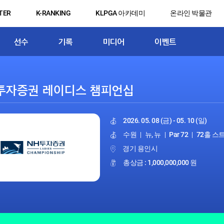
TER
K-RANKING
KLPGA 아카데미
온라인 박물관
선수
기록
미디어
이벤트
2026. 05. 08 (금) - 05. 10 (일)
수원
|
뉴, 뉴
|
Par 72
|
72홀 
경기 용인시
총상금 : 1,000,000,000 원