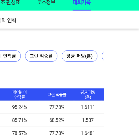
조 편성표
코스정보
대회기록
대회 연혁
이 안착률
그린 적중률
평균 퍼팅(홀)
버디
페어웨이
평균 퍼팅
그린 적중률
버디
안착률
(홀)
95.24%
77.78%
1.6111
11
85.71%
68.52%
1.537
12
78.57%
77.78%
1.6481
11