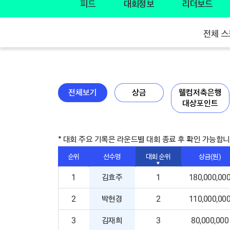
피드
대회정보
리더보드
전체 스
전체보기
상금
웰컴저축은행
대상포인트
* 대회 주요 기록은 라운드별 대회 종료 후 확인 가능합니
순위
선수명
대회 순위
상금(원)
1
김효주
1
180,000,00
2
박현경
2
110,000,00
3
김재희
3
80,000,000