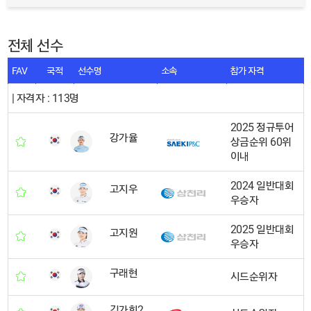
전체 선수
FAV
국적
선수명
소속
참가 자격
| 자격자 : 113명
2025 정규투어
강가율
상금순위 60위
이내
2024 일반대회
고지우
우승자
2025 일반대회
고지원
우승자
구래현
시드순위자
김가희2