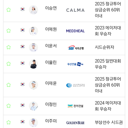
2025 정규투어
이승연
상금순위 60위
이내
2023 메이저대
이예원
회 우승자
이윤서
시드순위자
2025 일반대회
이율린
우승자
2025 정규투어
이재윤
상금순위 60위
이내
2024 메이저대
이정민
회 우승자
이주미
부상선수 시드권