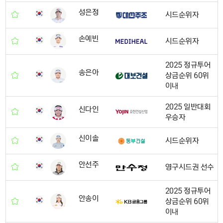
성은정
시드순위자
손예빈
시드순위자
2025 정규투어
송은아
상금순위 60위
이내
2025 일반대회
신다인
우승자
신이솔
시드순위자
안선주
영구시드권 선수
2025 정규투어
안송이
상금순위 60위
이내