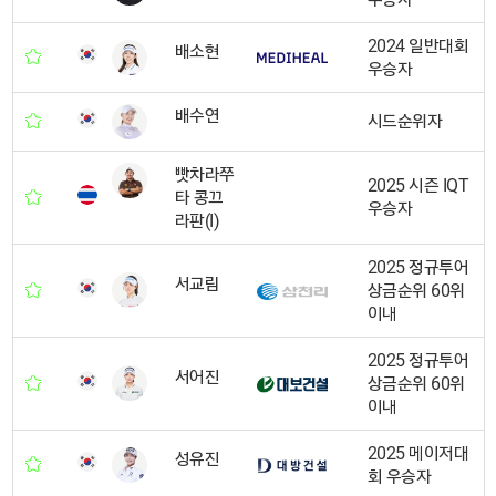
2024 일반대회
배소현
우승자
배수연
시드순위자
빳차라쭈
2025 시즌 IQT
타 콩끄
우승자
라판(I)
2025 정규투어
서교림
상금순위 60위
이내
2025 정규투어
서어진
상금순위 60위
이내
2025 메이저대
성유진
회 우승자