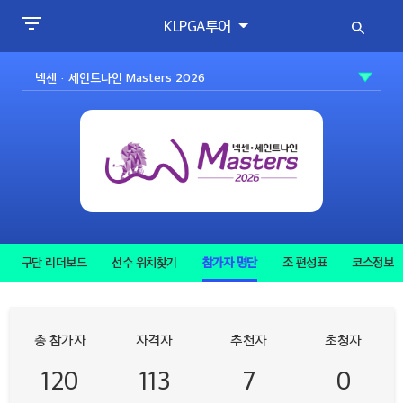
KLPGA투어
구단 리더보드
선수 위치찾기
참가자 명단
조 편성표
코스정보
총 참가자
자격자
추천자
초청자
120
113
7
0