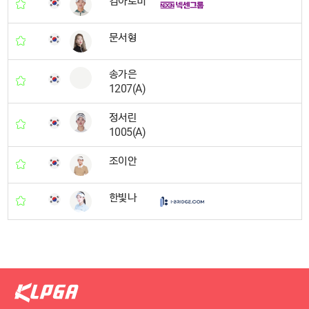
김아로미
문서형
송가은
1207(A)
정서린
1005(A)
조이안
한빛나