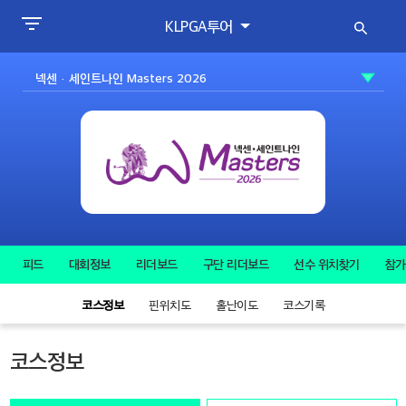
KLPGA투어
피드
대회정보
리더보드
구단 리더보드
선수 위치찾기
참가
코스정보
핀위치도
홀난이도
코스기록
코스정보