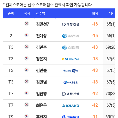
* 전체스코어는 선수 스코어접수 완료시 확인 가능합니다.
순위
국적
선수명
합계
1R
김민선7
1
-16
65(1)
전예성
2
-15
65(1)
김민주
T3
-13
69(20)
정윤지
T3
-13
67(5)
김민솔
T3
-13
67(5)
김민별
T3
-13
67(5)
임진영
T7
-12
70(33)
최은우
T7
-12
67(5)
홍현지
T9
-11
69(20)