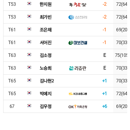
한지원
T53
-2
72(64)
최가빈
T53
-2
72(64)
조은채
T61
-1
69(20)
서어진
T61
-1
70(33)
김소정
T63
E
75(105
노승희
T63
E
70(33)
김나현2
T65
+1
70(33)
박예지
T65
+1
72(64)
김우정
67
+6
69(20)