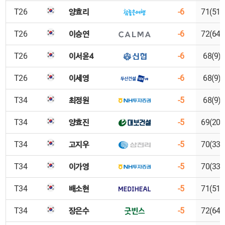
양효리
T26
-6
71(51)
이승연
T26
-6
72(64)
이서윤4
T26
-6
68(9)
이세영
T26
-6
68(9)
최정원
T34
-5
68(9)
양효진
T34
-5
69(20)
고지우
T34
-5
70(33)
이가영
T34
-5
70(33)
배소현
T34
-5
71(51)
장은수
T34
-5
72(64)