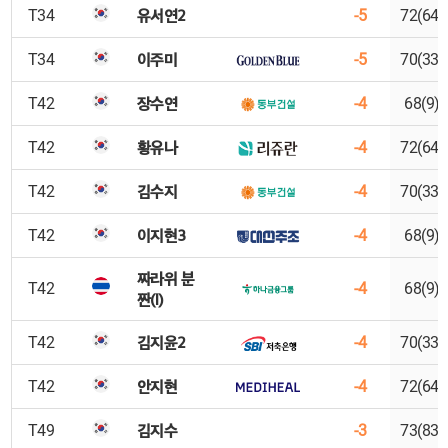
유서연2
T34
-5
72(64)
이주미
T34
-5
70(33)
장수연
T42
-4
68(9)
황유나
T42
-4
72(64)
김수지
T42
-4
70(33)
이지현3
T42
-4
68(9)
짜라위 분
T42
-4
68(9)
짠(I)
김지윤2
T42
-4
70(33)
안지현
T42
-4
72(64)
김지수
T49
-3
73(83)