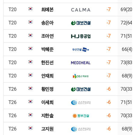
최예본
T20
-7
69(20)
송은아
T20
-7
72(64)
조아연
T20
-7
71(51)
박혜준
T20
-7
66(4)
한진선
T20
-7
73(83)
안재희
T20
-7
68(9)
황민정
T26
-6
70(33)
이세희
T26
-6
71(51)
지한솔
T26
-6
70(33)
고지원
T26
-6
68(9)