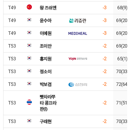
왕 즈쉬엔
T49
-3
68(9)
윤수아
T49
-3
69(20)
이예원
T49
-3
69(20)
조이안
T53
-2
69(20)
홍지원
T53
-2
65(1)
정소이
T53
-2
70(33)
박보겸
T53
-2
72(64)
빳차라쭈
타 콩끄라
T53
-2
71(51)
판(I)
구래현
T53
-2
70(33)