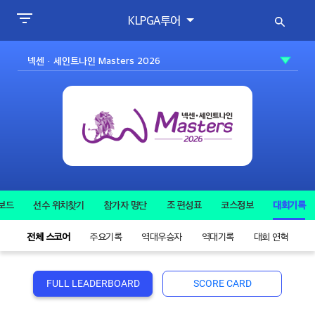
KLPGA투어
보드
선수 위치찾기
참가자 명단
조 편성표
코스정보
대회기록
전체 스코어
주요기록
역대우승자
역대기록
대회 연혁
FULL LEADERBOARD
SCORE CARD