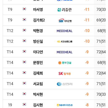
마서영
T9
-11
70(33)
김가희2
T9
-11
69(20)
박현경
T12
-10
68(9)
방신실
T12
-10
71(51)
이다연
T14
-9
72(64)
문정민
T14
-9
68(9)
김재희
T14
-9
72(64)
서교림
T14
-9
71(51)
박서현
T14
-9
70(33)
김시현
19
-8
71(51)