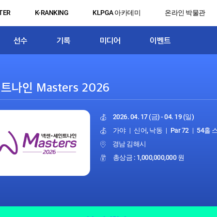
TER
K-RANKING
KLPGA 아카데미
온라인 박물관
선수
기록
미디어
이벤트
2026. 04. 17 (금) - 04. 19 (일)
가야
|
신어, 낙동
|
Par 72
|
54홀
경남 김해시
총상금 : 1,000,000,000 원