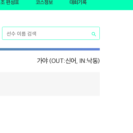
조 편성표
코스정보
대회기록
가야 (OUT:신어, IN:낙동)